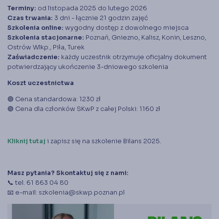
Terminy:
od listopada 2025 do lutego 2026
Czas trwania:
3 dni - łącznie 21 godzin zajęć
Szkolenia online:
wygodny dostęp z dowolnego miejsca
Szkolenia stacjonarne:
Poznań, Gniezno, Kalisz, Konin, Leszno,
Ostrów Wlkp., Piła, Turek
Zaświadczenie:
każdy uczestnik otrzymuje oficjalny dokument
potwierdzający ukończenie 3-dniowego szkolenia
Koszt uczestnictwa
🟢 Cena standardowa: 1230 zł
🟢 Cena dla członków SKwP z całej Polski: 1160 zł
Kliknij tutaj
i zapisz się na szkolenie Bilans 2025.
Masz pytania? Skontaktuj się z nami:
📞 tel. 61 863 04 80
📧 e-mail: szkolenia@skwp.poznan.pl