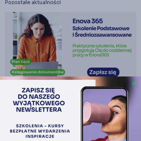
Pozostałe aktualności
close
29.07.2026
Enova 365 - od pierwszego logowania do
samodzielnej pracy w Enova365
CZYTAJ WIĘCEJ