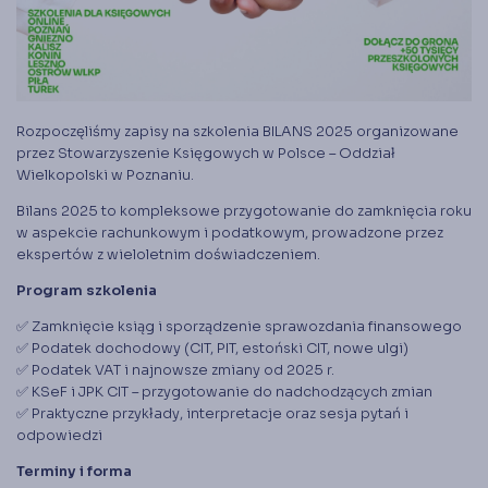
Księgarnia
Panel członka
Stowarzyszenie Księgowych
w Polsce jest od 1989 r. członkiem
Rozpoczęliśmy zapisy na szkolenia BILANS 2025 organizowane
Międzynarodowej Federacji Księgowych (IFAC)
przez Stowarzyszenie Księgowych w Polsce – Oddział
Wielkopolski w Poznaniu.
Bilans 2025 to kompleksowe przygotowanie do zamknięcia roku
w aspekcie rachunkowym i podatkowym, prowadzone przez
ekspertów z wieloletnim doświadczeniem.
Program szkolenia
✅ Zamknięcie ksiąg i sporządzenie sprawozdania finansowego
✅ Podatek dochodowy (CIT, PIT, estoński CIT, nowe ulgi)
✅ Podatek VAT i najnowsze zmiany od 2025 r.
✅ KSeF i JPK CIT – przygotowanie do nadchodzących zmian
✅ Praktyczne przykłady, interpretacje oraz sesja pytań i
odpowiedzi
Terminy i forma