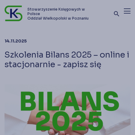
Stowarzyszenie Księgowych w
search
Polsce
Oddział Wielkopolski w Poznaniu
Terminy szkoleń i kursów
14.11.2025
Oferta szkoleniowa
Szkolenia Bilans 2025 – online i
Stowarzyszenie
stacjonarnie - zapisz się
Kontakt
Zostań członkiem SKwP