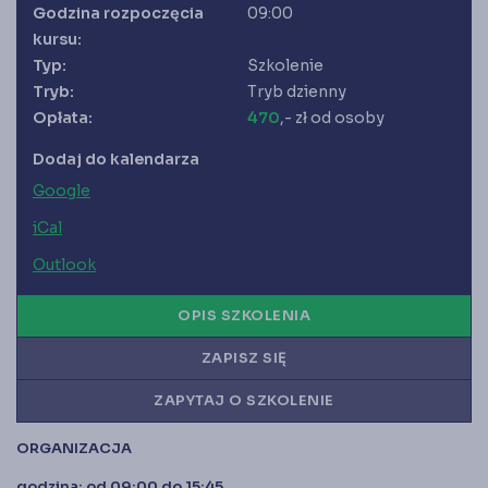
Księgarnia
Godzina rozpoczęcia
09:00
Panel członka
kursu:
Typ:
Szkolenie
Tryb:
Tryb dzienny
Stowarzyszenie Księgowych
Opłata:
470
,- zł od osoby
w Polsce jest od 1989 r. członkiem
Międzynarodowej Federacji Księgowych (IFAC)
Dodaj do kalendarza
Google
iCal
Outlook
OPIS SZKOLENIA
ZAPISZ SIĘ
ZAPYTAJ O SZKOLENIE
ORGANIZACJA
godzina: od 09:00 do 15:45