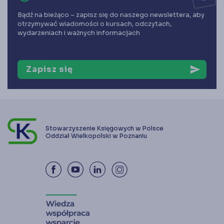
Bądź na bieżąco – zapisz się do naszego newslettera, aby
otrzymywać wiadomości o kursach, odczytach,
wydarzeniach i ważnych informacjach
Zapisz się
send
Stowarzyszenie Księgowych w Polsce
Oddział Wielkopolski w Poznaniu