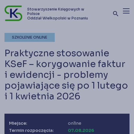
Stowarzyszenie Księgowych w
search
Polsce
Oddział Wielkopolski w Poznaniu
Terminy szkoleń i kursów
SZKOLENIE ONLINE
Oferta szkoleniowa
Praktyczne stosowanie
Stowarzyszenie
KSeF – korygowanie faktur
i ewidencji - problemy
Kontakt
pojawiające się po 1 lutego
i 1 kwietnia 2026
Zostań członkiem SKwP
Miejsce:
online
Termin rozpoczęcia:
07.08.2026