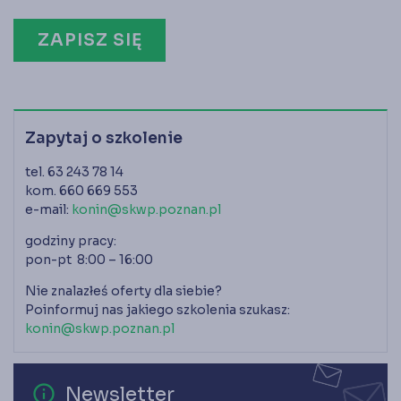
ZAPISZ SIĘ
Zapytaj o szkolenie
tel. 63 243 78 14
kom. 660 669 553
e-mail:
konin@skwp.poznan.pl
godziny pracy:
pon-pt 8:00 – 16:00
Nie znalazłeś oferty dla siebie?
Poinformuj nas jakiego szkolenia szukasz:
konin@skwp.poznan.pl
error_outline
Newsletter