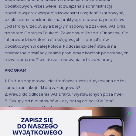
podatkowych. Przez wiele lat związana z administracją
podatkową oraz wyspecjalizowanymi urzędami skarbowymi,
dzięki czemu doskonale zna praktykę stosowania przepisów
„od strony urzędu”. Była biegłym sądowym z zakresu VAT oraz
trenerem Centrum Edukacji Zawodowej Resortu Finansów. Od
lat prowadzi szkolenia dla księgowych i specjalistów
podatkowych w całej Polsce. Podczas szkoleń stawia na
praktyczne przykłady, realne problemy z kontroli podatkowych i
rozwiązania możliwe do zastosowania od razu w pracy.
PROGRAM
1. Faktura papierowa, elektroniczna i ustrukturyzowana do tej
samej transakcji – którą zaksięgować?
2. Prawo do odliczenia VAT z faktur wystawionych poza KSeF.
3. Zakupy od nievatowców - czy oni są objęci KSeFem?
4. Ujmowanie korekt zakupu i sprzedaży po wejściu w życie
close
KSeF.
5. Korekty nie mające wpływu na wartości w ewidencjach
(adres, data sprzedaży, termin płatności). Czy trzeba je
wystawiać i ujmować w JPK_VAT?