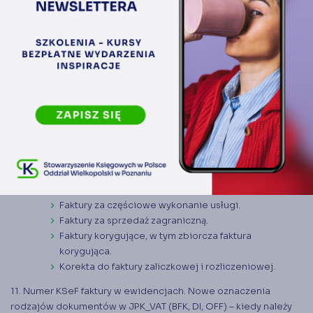
6. Wizualizacja faktury ustrukturyzowanej. Zasady używania
kodów QR. Czy dopuszczalne są różnice pomiędzy XML a pdf?
7. Data wystawienia i data otrzymania faktury
ustrukturyzowanej. Ujęcie do VAT, PIT, CIT (przychodowe i
kosztowe). Orzeczenie TSUE zmieniające praktykę w podatku
naliczonym
8. Refakturowanie w dobie KSeF.
9. Prawidłowe przeliczenie waluty na fakturze KSeF.
10. Najczęstsze błędy w mapowaniu faktur do wzoru FA(3).
Data sprzedaży na fakturze.
Faktura zaliczkowa i faktura rozliczeniowa.
Faktura do proformy 100 %.
Faktury za częściowe wykonanie usługi.
Faktury za sprzedaż zagraniczną.
Faktury korygujące, w tym zbiorcza faktura
korygująca.
Korekta do faktury zaliczkowej i rozliczeniowej.
11. Numer KSeF faktury w ewidencjach. Nowe oznaczenia
rodzajów dokumentów w JPK_VAT (BFK, DI, OFF) – kiedy należy