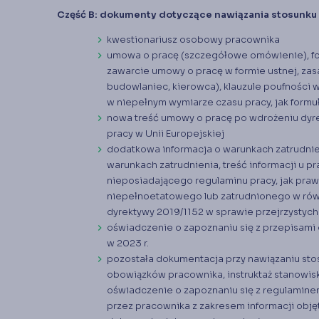
Część B: dokumenty dotyczące nawiązania stosunku 
kwestionariusz osobowy pracownika
umowa o pracę (szczegółowe omówienie), f
zawarcie umowy o pracę w formie ustnej, zas
budowlaniec, kierowca), klauzule poufności
w niepełnym wymiarze czasu pracy, jak form
nowa treść umowy o pracę po wdrożeniu dyre
pracy w Unii Europejskiej
dodatkowa informacja o warunkach zatrudnie
warunkach zatrudnienia, treść informacji u 
nieposiadającego regulaminu pracy, jak praw
niepełnoetatowego lub zatrudnionego w rów
dyrektywy 2019/1152 w sprawie przejrzystych
oświadczenie o zapoznaniu się z przepisami 
w 2023 r.
pozostała dokumentacja przy nawiązaniu sto
obowiązków pracownika, instruktaż stanowis
oświadczenie o zapoznaniu się z regulamine
przez pracownika z zakresem informacji obję