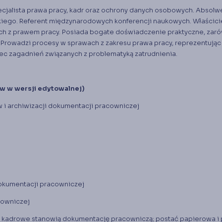
ecjalista prawa pracy, kadr oraz ochrony danych osobowych. Absolw
skiego. Referent międzynarodowych konferencji naukowych. Właścici
nych z prawem pracy. Posiada bogate doświadczenie praktyczne, zar
 Prowadzi procesy w sprawach z zakresu prawa pracy, reprezentując
c zagadnień związanych z problematyką zatrudnienia.
w w wersji edytowalnej)
i archiwizacji dokumentacji pracowniczej
okumentacji pracowniczej
cowniczej
 kadrowe stanowią dokumentację pracowniczą; postać papierowa i 