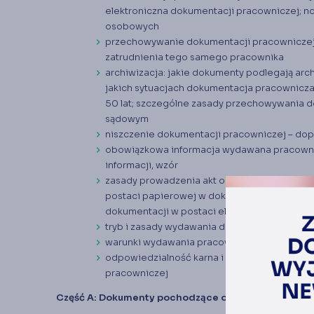
elektroniczna dokumentacji pracowniczej; n
osobowych
przechowywanie dokumentacji pracowniczej
zatrudnienia tego samego pracownika
archiwizacja: jakie dokumenty podlegają arc
jakich sytuacjach dokumentacja pracownicza 
50 lat; szczególne zasady przechowywania 
sądowym
niszczenie dokumentacji pracowniczej – dopu
obowiązkowa informacja wydawana pracownik
informacji, wzór
zasady prowadzenia akt osobowych w formie 
postaci papierowej w dokumentację w postac
dokumentacji w postaci elektronicznej, wzór 
tryb i zasady wydawania dokumentacji praco
warunki wydawania pracownikowi kopii doku
odpowiedzialność karna i wykroczeniowa z
pracowniczej
Część A: Dokumenty pochodzące od kandydatów n