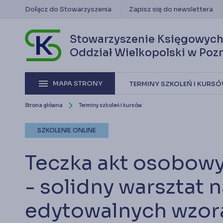
keyboard_arrow_right
Klub 
Dołącz do Stowarzyszenia
Zapisz się do newslettera
keyboard_arrow_right
Ofert
keyboard_arrow_right
Kwali
keyboard_arrow_right
Częst
Stowarzyszenie Księgowych
Oddział Wielkopolski w Poz
Serwis informacyjny dla członków Stowarzyszen
menu
MAPA STRONY
TERMINY SZKOLEŃ I KURS
chevron_right
Strona główna
Terminy szkoleń i kursów
SZKOLENIE ONLINE
Teczka akt osobowy
- solidny warsztat 
edytowalnych wzo