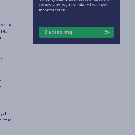
odczytach, wydarzeniach i ważnych
informacjach
eeting.
 Dla
Zapisz się
send
i
5
,
at
nych,
iczej.