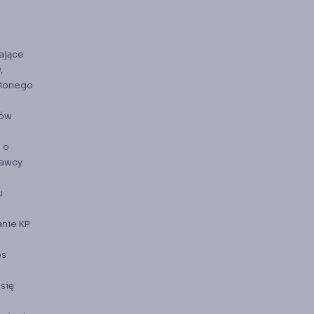
ające
,
nionego
ków
 o
dawcy
u
anie KP
es
się