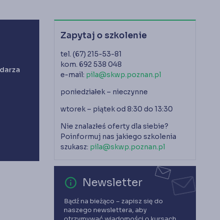
Księgarnia
Panel członka
Zapytaj o szkolenie
Stowarzyszenie Księgowych
tel. (67) 215-53-81
w Polsce jest od 1989 r. członkiem
Międzynarodowej Federacji Księgowych (IFAC)
kom. 692 538 048
ndarza
e-mail:
pila@skwp.poznan.pl
poniedziałek – nieczynne
wtorek – piątek od 8:30 do 13:30
Nie znalazłeś oferty dla siebie?
Poinformuj nas jakiego szkolenia
szukasz:
pila@skwp.poznan.pl
error_outline
Newsletter
Bądź na bieżąco – zapisz się do
naszego newslettera, aby
otrzymywać wiadomości o kursach,