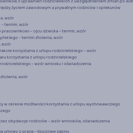
owników z uprawnień rodzicielskich z uwzględnieniem zmian po wd
między życiem zawodowym a prywatnym rodziców i opiekunów
ia, wzór
- termin, wzór
 pracownikowi – ojcu dziecka – termin, wzór
yńskiego - termin złożenia, wzór
, wzór
akcie korzystania z urlopu rodzicielskiego – wzór
ru korzystania z urlopu rodzicielskiego
 rodzicielskiego – wzór wniosku i oświadczenia
złożenia, wzór
cy w okresie możliwości korzystania z urlopu wychowawczego
czego
rzez obydwoje rodziców – wzór wniosków, oświadczenia
ia umowy o pracę – kluczowe zapisy