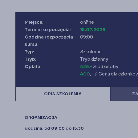
Miejsce:
online
Termin rozpoczęcia:
15.07.2026
Godzina rozpoczęcia
09:00
kursu:
Typ:
Szkolenie
Tryb:
Tryb dzienny
Opłata:
425
,- zł od osoby
400
,- zł Cena dla członkó
OPIS SZKOLENIA
ZA
ORGANIZACJA
godzina: od 09:00 do 15:30