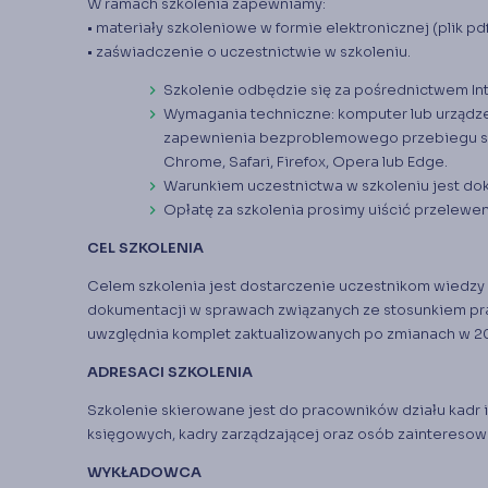
W ramach szkolenia zapewniamy:
• materiały szkoleniowe w formie elektronicznej (plik p
• zaświadczenie o uczestnictwie w szkoleniu.
Szkolenie odbędzie się za pośrednictwem Int
Wymagania techniczne: komputer lub urządzeni
zapewnienia bezproblemowego przebiegu szkol
Chrome, Safari, Firefox, Opera lub Edge.
Warunkiem uczestnictwa w szkoleniu jest dok
Opłatę za szkolenia prosimy uiścić przelewe
CEL SZKOLENIA
Celem szkolenia jest dostarczenie uczestnikom wiedzy
dokumentacji w sprawach związanych ze stosunkiem pra
uwzględnia komplet zaktualizowanych po zmianach w 2
ADRESACI SZKOLENIA
Szkolenie skierowane jest do pracowników działu kadr 
księgowych, kadry zarządzającej oraz osób zaintereso
WYKŁADOWCA