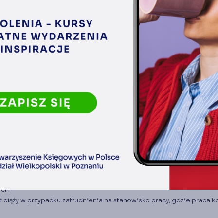
wnika
zeciwwskazań do pracy na określonym stanowisku, ze szczególnym
h - zwolnienia z badań wstępnych z uwagi na orzeczenie pochodzą
czne
prawności w celu ustalenia szczególnych uprawnień pracownika z
osprawności
dnienia lub inne dokumenty potwierdzające okresy zatrudnienia (za 
a pracy, postępowanie w przypadku informacji w świadectwie prac
i wcześniejsze zatrudnienie poza Polską / zatrudnienie w państwi
na pracownika zdjęć i referencji oraz oświadczenia lub zaświadcz
nym
ych
 ciąży w przypadku zatrudnienia na stanowisko pracy, gdzie praca k