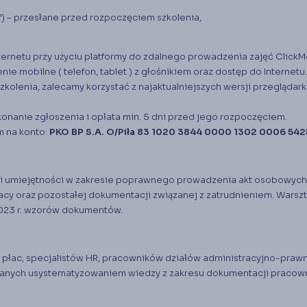
df) – przesłane przed rozpoczęciem szkolenia,
ernetu przy użyciu platformy do zdalnego prowadzenia zajęć ClickM
e mobilne ( telefon, tablet ) z głośnikiem oraz dostęp do Internetu.
enia, zalecamy korzystać z najaktualniejszych wersji przeglądark
onanie zgłoszenia i opłata min. 5 dni przed jego rozpoczęciem.
m na konto:
PKO BP S.A. O/Piła 83 1020 3844 0000 1302 0006 542
 i umiejętności w zakresie poprawnego prowadzenia akt osobowych
cy oraz pozostałej dokumentacji związanej z zatrudnieniem. Warszt
023 r. wzorów dokumentów.
i płac, specjalistów HR, pracowników działów administracyjno-praw
wanych usystematyzowaniem wiedzy z zakresu dokumentacji pracown