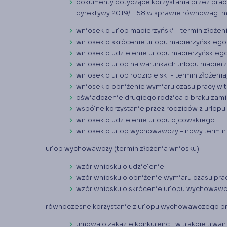
dokumenty dotyczące korzystania przez prac
dyrektywy 2019/1158 w sprawie równowagi 
wniosek o urlop macierzyński – termin złożen
wniosek o skrócenie urlopu macierzyńskiego 
wniosek o udzielenie urlopu macierzyńskiego
wniosek o urlop na warunkach urlopu macierz
wniosek o urlop rodzicielski - termin złożenia
wniosek o obniżenie wymiaru czasu pracy w tr
oświadczenie drugiego rodzica o braku zamia
wspólne korzystanie przez rodziców z urlopu
wniosek o udzielenie urlopu ojcowskiego
wniosek o urlop wychowawczy – nowy termin 
- urlop wychowawczy (termin złożenia wniosku)
wzór wniosku o udzielenie
wzór wniosku o obniżenie wymiaru czasu pra
wzór wniosku o skrócenie urlopu wychowaw
- równoczesne korzystanie z urlopu wychowawczego p
umowa o zakazie konkurencji w trakcie trwan