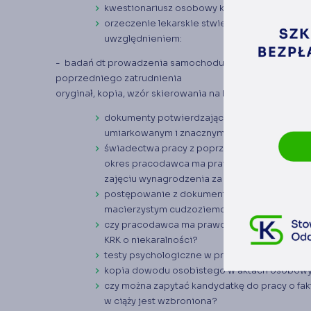
kwestionariusz osobowy kandydata na praco
orzeczenie lekarskie stwierdzające brak pr
uwzględnieniem:
- badań dt prowadzenia samochodu w celach służbowyc
poprzedniego zatrudnienia
oryginał, kopia, wzór skierowania na badania profilakty
dokumenty potwierdzające stopień niepełnos
umiarkowanym i znacznym stopniem niepełn
świadectwa pracy z poprzednich miejsc zatru
okres pracodawca ma prawo żądać świadectw
zajęciu wynagrodzenia za pracę)
postępowanie z dokumentami potwierdzającym
macierzystym cudzoziemca
czy pracodawca ma prawo żądać od kandydata 
KRK o niekaralności?
testy psychologiczne w procesie rekrutacyj
kopia dowodu osobistego w aktach osobow
czy można zapytać kandydatkę do pracy o fakt
w ciąży jest wzbroniona?