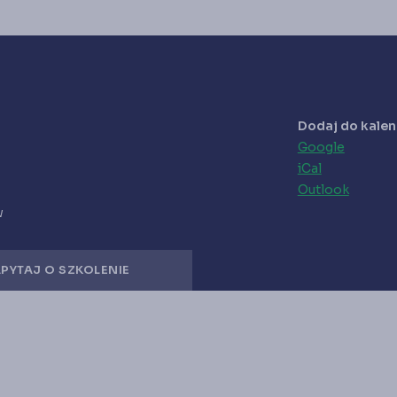
Dodaj do kale
Google
iCal
Outlook
w
PYTAJ O SZKOLENIE