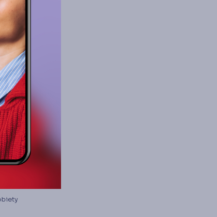
ce z
jaki
y o
e
enia z
obiety