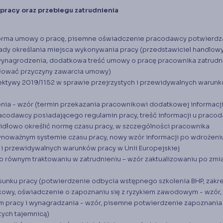
pracy oraz przebiegu zatrudnienia
orma umowy o pracę, pisemne oświadczenie pracodawcy potwierdz
ady określania miejsca wykonywania pracy (przedstawiciel handlowy
 wynagrodzenia, dodatkowa treść umowy o pracę pracownika zatrud
ułować przyczyny zawarcia umowy)
ktywy 2019/1152 w sprawie przejrzystych i przewidywalnych warun
nia - wzór (termin przekazania pracownikowi dodatkowej informacji
pracodawcy posiadającego regulamin pracy, treść informacji u praco
idłowo określić normę czasu pracy, w szczególności pracownika
noważnym systemie czasu pracy, nowy wzór informacji po wdrożeni
 i przewidywalnych warunków pracy w Unii Europejskiej
o równym traktowaniu w zatrudnieniu – wzór zaktualizowaniu po zmi
sunku pracy (potwierdzenie odbycia wstępnego szkolenia BHP, zakr
kowy, oświadczenie o zapoznaniu się z ryzykiem zawodowym - wzór,
m pracy i wynagradzania - wzór, pisemne potwierdzenie zapoznania 
tych tajemnicą)