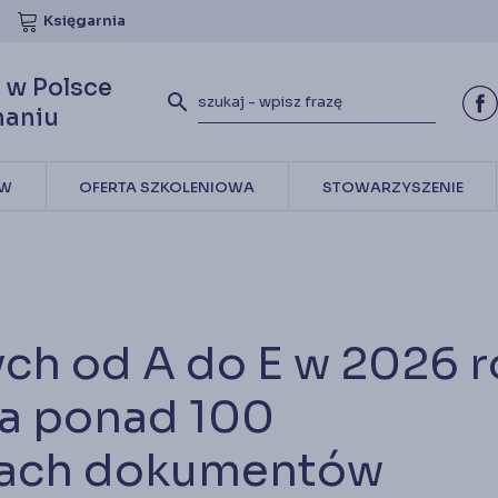
Dyplomowanych Księgowych
Księgarnia
y pracy dla księgowych
fikacje rynkowe (ZSK)
o zadawane pytania (FAQ)
 w Polsce
search
naniu
ia
ÓW
OFERTA SZKOLENIOWA
STOWARZYSZENIE
ch od A do E w 2026 
na ponad 100
rach dokumentów