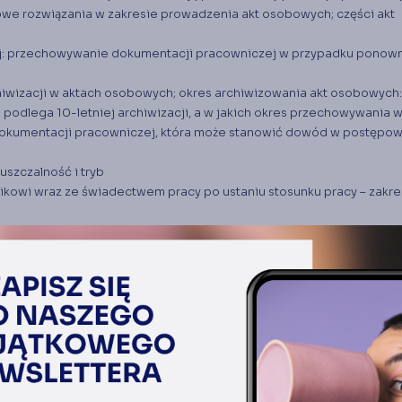
owe rozwiązania w zakresie prowadzenia akt osobowych; części akt
: przechowywanie dokumentacji pracowniczej w przypadku ponow
hiwizacji w aktach osobowych; okres archiwizowania akt osobowych:
podlega 10-letniej archiwizacji, a w jakich okres przechowywania 
dokumentacji pracowniczej, która może stanowić dowód w postępow
szczalność i tryb
owi wraz ze świadectwem pracy po ustaniu stosunku pracy – zakre
elektronicznej – wymogi, przekształcenie dokumentacji sporządzo
i elektronicznej, obowiązkowa informacja dla pracownika o prowa
informacji
wniczej pracownikowi, byłemu pracownikowi lub członkom jego rod
mentacji
wiązana z nieprowadzeniem bądź nieprzechowywaniem dokumentacj
a pracowników