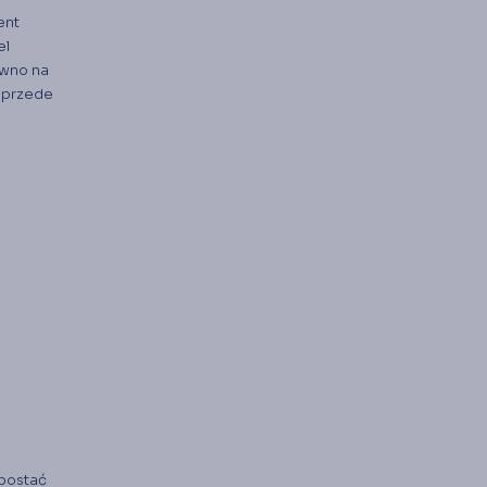
ent
el
ówno na
 przede
postać