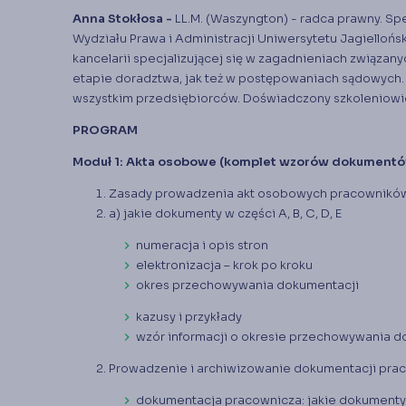
Anna Stokłosa -
LL.M. (Waszyngton) - radca prawny. Sp
Wydziału Prawa i Administracji Uniwersytetu Jagielloń
kancelarii specjalizującej się w zagadnieniach związa
etapie doradztwa, jak też w postępowaniach sądowych.
wszystkim przedsiębiorców. Doświadczony szkoleniowie
PROGRAM
Moduł 1: Akta osobowe (komplet wzorów dokumentó
Zasady prowadzenia akt osobowych pracowników 
a) jakie dokumenty w części A, B, C, D, E
numeracja i opis stron
elektronizacja – krok po kroku
okres przechowywania dokumentacji
kazusy i przykłady
wzór informacji o okresie przechowywania d
Prowadzenie i archiwizowanie dokumentacji pra
dokumentacja pracownicza: jakie dokumenty