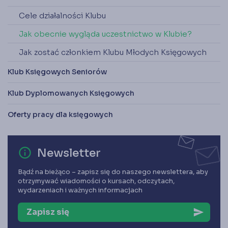
Cele działalności Klubu
Jak obecnie wygląda uczestnictwo w Klubie?
Jak zostać członkiem Klubu Młodych Księgowych
Klub Księgowych Seniorów
Klub Dyplomowanych Księgowych
Oferty pracy dla księgowych
error_outline
Newsletter
Bądź na bieżąco – zapisz się do naszego newslettera, aby
otrzymywać wiadomości o kursach, odczytach,
wydarzeniach i ważnych informacjach
Zapisz się
send