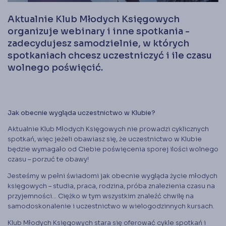
Księgarnia
Aktualnie Klub Młodych Księgowych
Panel członka
organizuje webinary i inne spotkania -
zadecydujesz samodzielnie, w których
Stowarzyszenie Księgowych
spotkaniach chcesz uczestniczyć i ile czasu
w Polsce jest od 1989 r. członkiem
Międzynarodowej Federacji Księgowych (IFAC)
wolnego poświęcić.
Jak obecnie wygląda uczestnictwo w Klubie?
Aktualnie Klub Młodych Księgowych nie prowadzi cyklicznych
spotkań, więc jeżeli obawiasz się, że uczestnictwo w Klubie
będzie wymagało od Ciebie poświęcenia sporej ilości wolnego
czasu – porzuć te obawy!
Jesteśmy w pełni świadomi jak obecnie wygląda życie młodych
księgowych – studia, praca, rodzina, próba znalezienia czasu na
przyjemności… Ciężko w tym wszystkim znaleźć chwilę na
samodoskonalenie i uczestnictwo w wielogodzinnych kursach.
Klub Młodych Księgowych stara się oferować cykle spotkań i