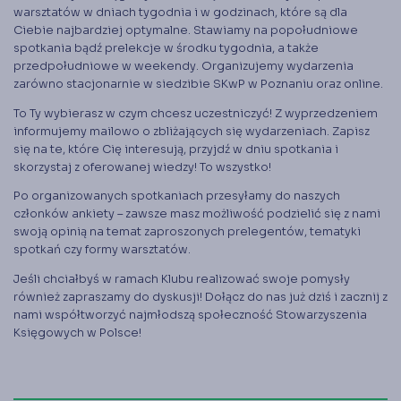
warsztatów w dniach tygodnia i w godzinach, które są dla
Ciebie najbardziej optymalne. Stawiamy na popołudniowe
spotkania bądź prelekcje w środku tygodnia, a także
przedpołudniowe w weekendy. Organizujemy wydarzenia
zarówno stacjonarnie w siedzibie SKwP w Poznaniu oraz online.
To Ty wybierasz w czym chcesz uczestniczyć! Z wyprzedzeniem
informujemy mailowo o zbliżających się wydarzeniach. Zapisz
się na te, które Cię interesują, przyjdź w dniu spotkania i
skorzystaj z oferowanej wiedzy! To wszystko!
Po organizowanych spotkaniach przesyłamy do naszych
członków ankiety – zawsze masz możliwość podzielić się z nami
swoją opinią na temat zaproszonych prelegentów, tematyki
spotkań czy formy warsztatów.
Jeśli chciałbyś w ramach Klubu realizować swoje pomysły
również zapraszamy do dyskusji! Dołącz do nas już dziś i zacznij z
nami współtworzyć najmłodszą społeczność Stowarzyszenia
Księgowych w Polsce!