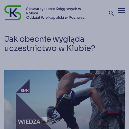
Stowarzyszenie Księgowych w
search
Polsce
Oddział Wielkopolski w Poznaniu
Terminy szkoleń i kursów
Jak obecnie wygląda
Oferta szkoleniowa
uczestnictwo w Klubie?
Stowarzyszenie
Kontakt
Zostań członkiem SKwP